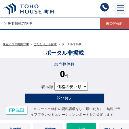
HP非掲載の物件
未公開物件
東宝ハウス町田TOP
＞
こだわりから探す
＞
ポータル非掲載
ポータル非掲載
該当物件数
0
件
表示順
並び替え
このマークの物件の資料請求をして頂いた方に、無料でラ
イフプランシミュレーションレポートをご提案します