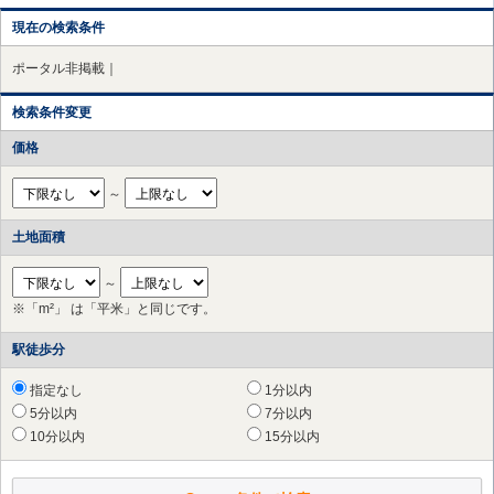
現在の検索条件
ポータル非掲載｜
検索条件変更
価格
～
土地面積
～
※「m²」 は「平米」と同じです。
駅徒歩分
指定なし
1分以内
5分以内
7分以内
10分以内
15分以内