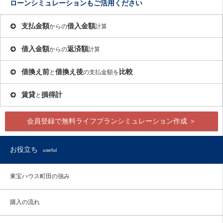
ローンシミュレーションもご活用ください
支払金額
借入金額
からの
計算
借入金額
返済額
からの
計算
借換え前
借換え後
比較
と
の支払金額を
賃貸
損得計
と
会員登録で無料ライフプランシミュレーション作成 ＞
お役立ち
useful
東宝ハウス町田の強み
購入の流れ