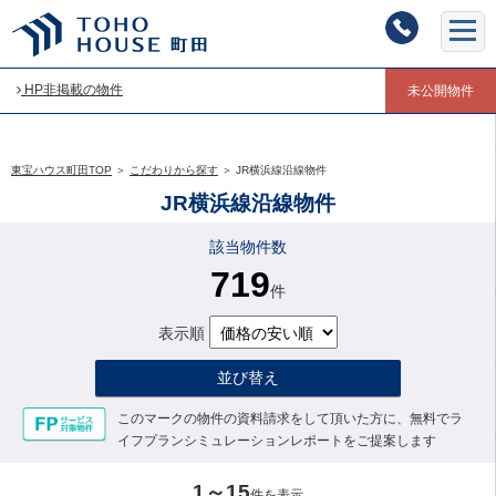
HP非掲載の物件
未公開物件
東宝ハウス町田TOP
＞
こだわりから探す
＞
JR横浜線沿線物件
JR横浜線沿線物件
該当物件数
719
件
表示順
並び替え
このマークの物件の資料請求をして頂いた方に、無料でラ
イフプランシミュレーションレポートをご提案します
1～15
件を表示