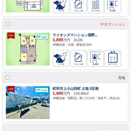
中古マンション
ライオンズマンション淵野...
1,899
万円 3LDK
JR横浜線「古淵」駅徒歩18分
売地
町田市上小山田町 土地 5区画
1,980
万円 134.86m²
JR横浜線「淵野辺」駅バス13分「池谷戸」停歩1分