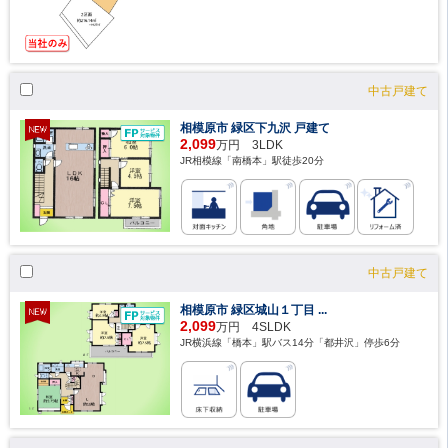
中古戸建て
相模原市 緑区下九沢 戸建て
2,099
万円 3LDK
JR相模線「南橋本」駅徒歩20分
中古戸建て
相模原市 緑区城山１丁目 ...
2,099
万円 4SLDK
JR横浜線「橋本」駅バス14分「都井沢」停歩6分