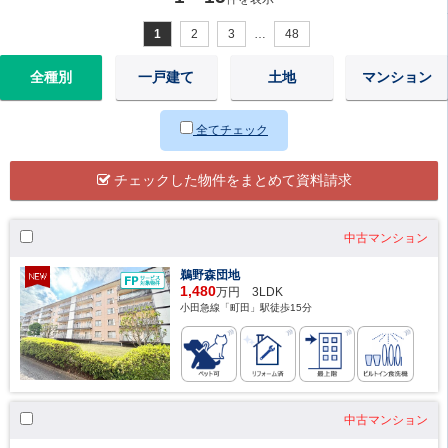
1
2
3
…
48
全種別
一戸建て
土地
マンション
全てチェック
チェックした物件をまとめて資料請求
中古マンション
鵜野森団地
1,480
万円 3LDK
小田急線「町田」駅徒歩15分
中古マンション