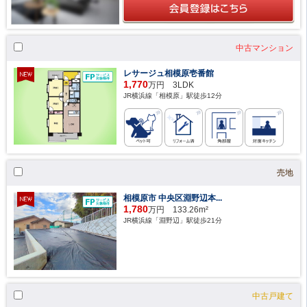
中古マンション
レサージュ相模原壱番館
1,770
万円 3LDK
JR横浜線「相模原」駅徒歩12分
売地
相模原市 中央区淵野辺本...
1,780
万円 133.26m²
JR横浜線「淵野辺」駅徒歩21分
中古戸建て