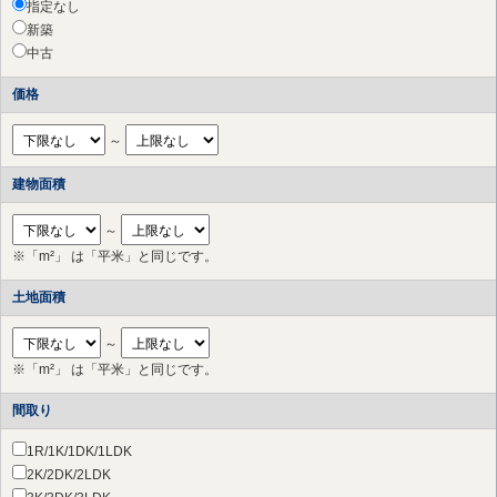
指定なし
新築
中古
価格
～
建物面積
～
※「m²」 は「平米」と同じです。
土地面積
～
※「m²」 は「平米」と同じです。
間取り
1R/1K/1DK/1LDK
2K/2DK/2LDK