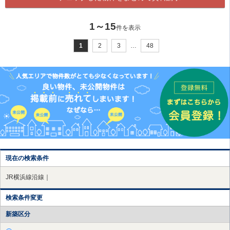
1～15
件を表示
1
2
3
…
48
現在の検索条件
JR横浜線沿線｜
検索条件変更
新築区分