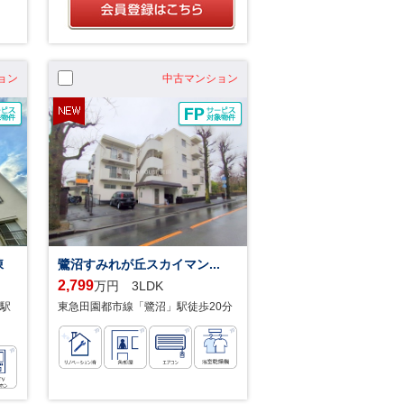
ョン
中古マンション
棟
鷺沼すみれが丘スカイマン...
2,799
万円 3LDK
駅
東急田園都市線「鷺沼」駅徒歩20分