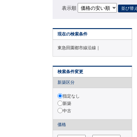
表示順
並び替
現在の検索条件
東急田園都市線沿線｜
検索条件変更
新築区分
指定なし
新築
中古
価格