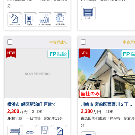
分
中古戸建て
中古戸
横浜市 緑区新治町 戸建て
川崎市 宮前区西野川２丁...
2,300
2,380
万円 3LDK
万円 4DK
JR横浜線「十日市場」駅徒歩13分
東急田園都市線「梶が谷」駅徒歩
分