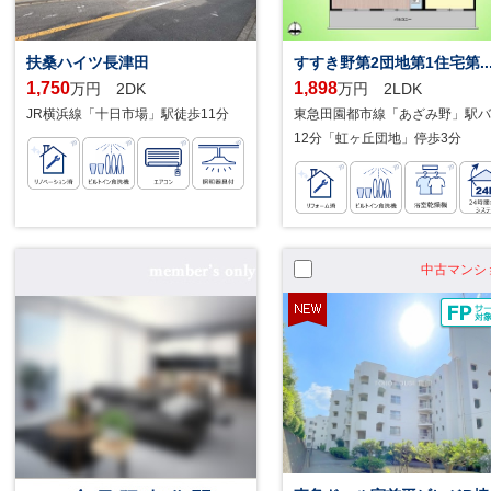
扶桑ハイツ長津田
すすき野第2団地第1住宅第..
1,750
1,898
万円 2DK
万円 2LDK
JR横浜線「十日市場」駅徒歩11分
東急田園都市線「あざみ野」駅バ
12分「虹ヶ丘団地」停歩3分
中古マンシ