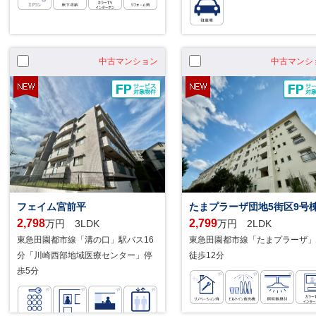
中古マンション
中古マンシ
フェイム宮前平
たまプラーザ団地5街区9号
2,798
2,799
万円 3LDK
万円 2LDK
東急田園都市線「溝の口」駅バス16
東急田園都市線「たまプラーザ」
分「川崎西部地域医療センター」停
徒歩12分
歩5分