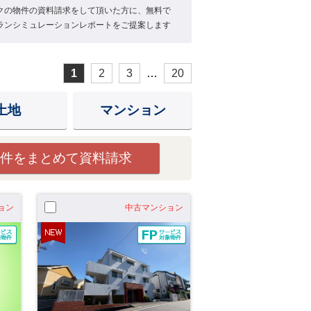
クの物件の資料請求をして頂いた方に、無料で
ランシミュレーションレポートをご提案します
1
2
3
…
20
土地
マンション
件をまとめて資料請求
ョン
中古マンション