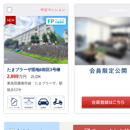
中古マンション
たまプラーザ団地6街区3号棟
2,899
万円 2LDK
東急田園都市線「たまプラーザ」駅
徒歩12分