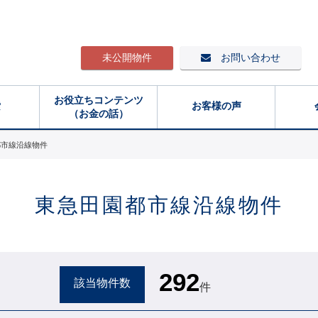
未公開物件
お問い合わせ
お役立ちコンテンツ
索
お客様の声
（お金の話）
都市線沿線物件
東急田園都市線沿線物件
292
該当物件数
件