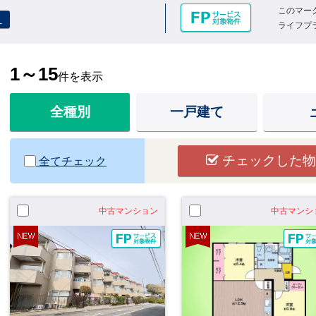
このマー
え
ライフプ
1～15
件を表示
全種別
一戸建て
チェックした物
全てチェック
中古マンション
中古マンシ