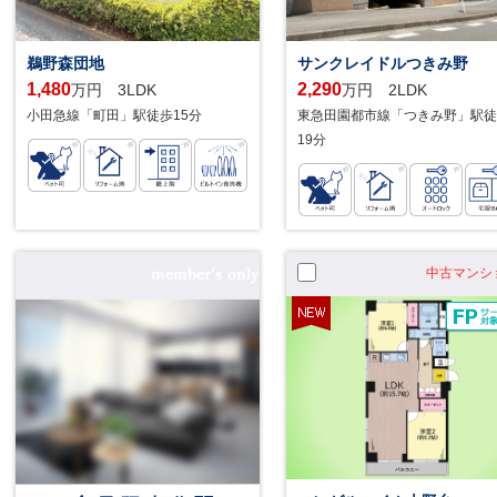
鵜野森団地
サンクレイドルつきみ野
1,480
2,290
万円 3LDK
万円 2LDK
小田急線「町田」駅徒歩15分
東急田園都市線「つきみ野」駅徒
19分
中古マンシ