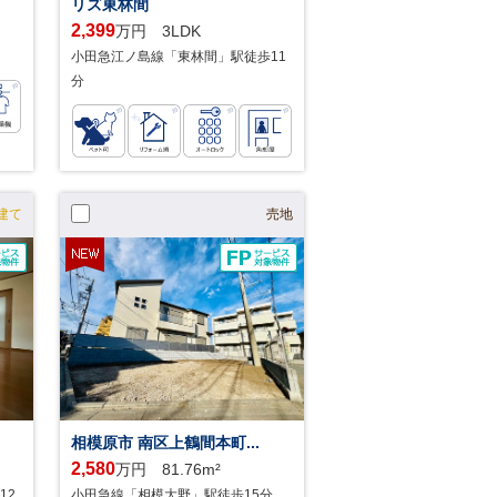
リズ東林間
2,399
万円 3LDK
小田急江ノ島線「東林間」駅徒歩11
分
建て
売地
相模原市 南区上鶴間本町...
2,580
万円 81.76m²
12
小田急線「相模大野」駅徒歩15分