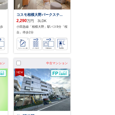
コスモ相模大野パークステ...
2,290
万円 3LDK
歩
小田急線「相模大野」駅バス9分「桜
台」停歩2分
ョン
中古マンション