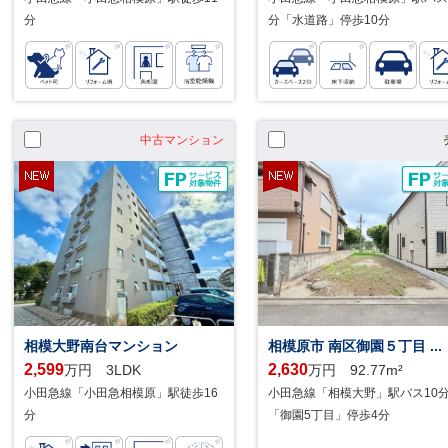
分
分「水道路」停歩10分
中古マンション
相模大野南台マンション
相模原市 南区御園５丁目 ...
2,599
2,630
万円 3LDK
万円 92.77m²
小田急線「小田急相模原」駅徒歩16
小田急線「相模大野」駅バス10
分
「御園5丁目」停歩4分