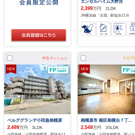
エンゼルハイム大野台
2,399
万円 2LDK
JR横浜線「古淵」駅徒歩21分
中古マンション
中古戸
ベルググランデ小田急相模原
相模原市 南区相模台７丁...
2,499
2,549
万円 3LDK
万円 3SLDK
小田急線「小田急相模原」駅徒歩11
小田急線「小田急相模原」駅バス