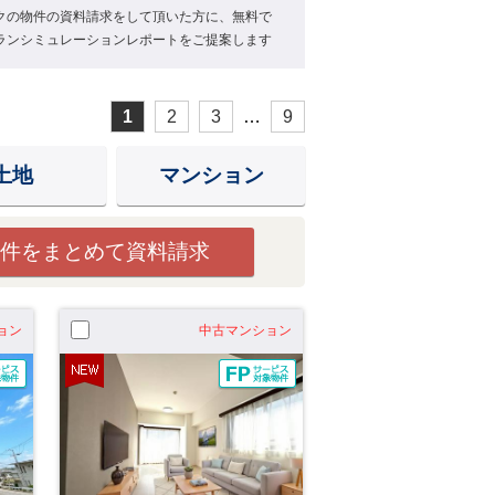
クの物件の資料請求をして頂いた方に、無料で
ランシミュレーションレポートをご提案します
1
2
3
…
9
土地
マンション
件をまとめて資料請求
ョン
中古マンション