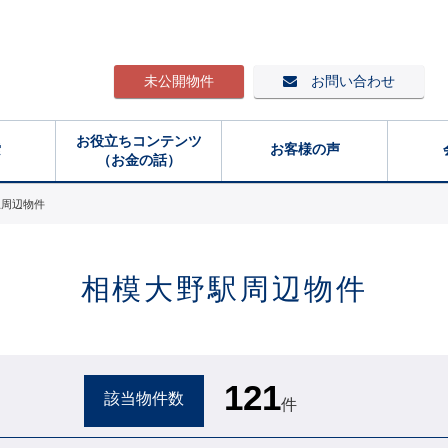
未公開物件
お問い合わせ
お役立ちコンテンツ
索
お客様の声
（お金の話）
駅周辺物件
相模大野駅周辺物件
121
該当物件数
件