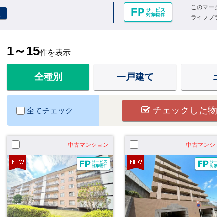
このマー
え
ライフプ
1～15
件を表示
全種別
一戸建て
チェックした物
全てチェック
中古マンション
中古マンシ