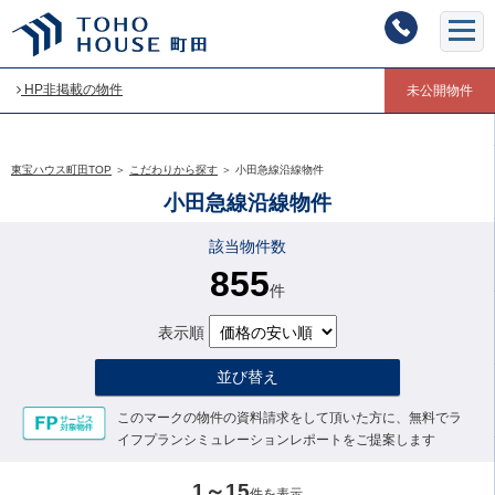
HP非掲載の物件
未公開物件
東宝ハウス町田TOP
＞
こだわりから探す
＞
小田急線沿線物件
小田急線沿線物件
該当物件数
855
件
表示順
並び替え
このマークの物件の資料請求をして頂いた方に、無料でラ
イフプランシミュレーションレポートをご提案します
1～15
件を表示