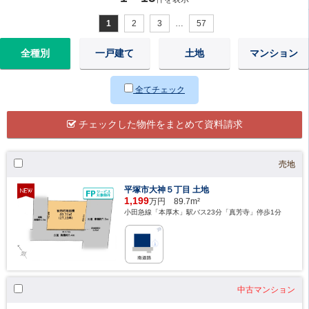
1
2
3
…
57
全種別
一戸建て
土地
マンション
全てチェック
チェックした物件をまとめて資料請求
売地
平塚市大神５丁目 土地
1,199
万円 89.7m²
小田急線「本厚木」駅バス23分「真芳寺」停歩1分
中古マンション