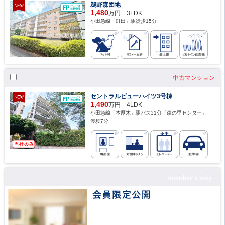
鵜野森団地
1,480
万円 3LDK
小田急線「町田」駅徒歩15分
中古マンション
セントラルビューハイツ3号棟
1,490
万円 4LDK
小田急線「本厚木」駅バス31分「森の里センター」
停歩7分