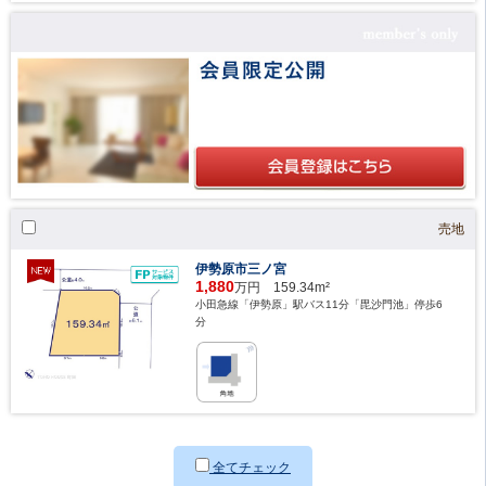
売地
伊勢原市三ノ宮
1,880
万円 159.34m²
小田急線「伊勢原」駅バス11分「毘沙門池」停歩6
分
全てチェック