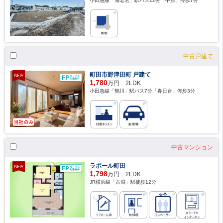
小田急線「海老名」駅バス12分「中原」停歩7分
中古戸建て
町田市野津田町 戸建て
1,780
万円 2LDK
小田急線「鶴川」駅バス7分「春日台」停歩3分
中古マンション
ラポール町田
1,798
万円 2LDK
JR横浜線「古淵」駅徒歩12分