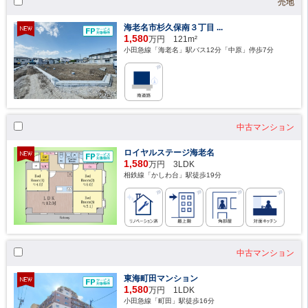
売地
海老名市杉久保南３丁目 ...
1,580
万円 121m²
小田急線「海老名」駅バス12分「中原」停歩7分
中古マンション
ロイヤルステージ海老名
1,580
万円 3LDK
相鉄線「かしわ台」駅徒歩19分
中古マンション
東海町田マンション
1,580
万円 1LDK
小田急線「町田」駅徒歩16分