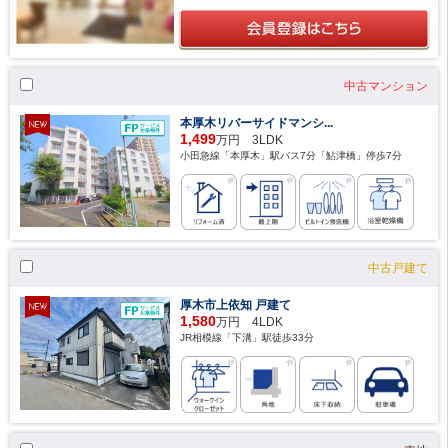
中古マンション
本厚木リバーサイドマンシ...
1,499
万円 3LDK
小田急線「本厚木」駅バス7分「鮎津橋」停歩7分
中古戸建て
厚木市上依知 戸建て
1,580
万円 4LDK
JR相模線「下溝」駅徒歩33分