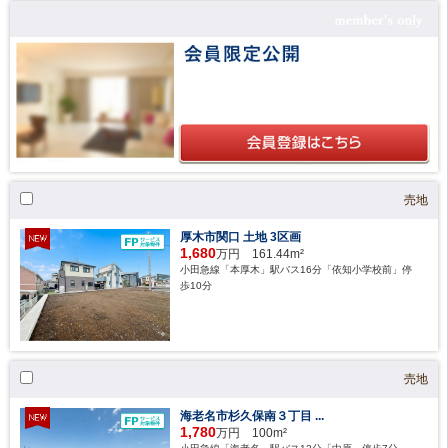
売地
厚木市関口 土地 3区画
1,680
万円 161.44m²
小田急線「本厚木」駅バス16分「依知小学校前」停
歩10分
売地
海老名市杉久保南３丁目 ...
1,780
万円 100m²