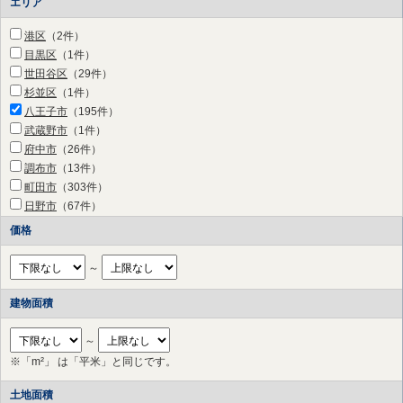
エリア
港区
（2件）
目黒区
（1件）
世田谷区
（29件）
杉並区
（1件）
八王子市
（195件）
武蔵野市
（1件）
府中市
（26件）
調布市
（13件）
町田市
（303件）
日野市
（67件）
狛江市
（7件）
価格
多摩市
（29件）
稲城市
（31件）
～
横浜市 鶴見区
（8件）
横浜市 神奈川区
（17件）
建物面積
横浜市 西区
（7件）
横浜市 中区
（6件）
～
横浜市 南区
（2件）
※「m²」 は「平米」と同じです。
横浜市 保土ケ谷区
（14件）
土地面積
横浜市 港北区
（50件）