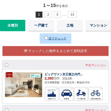
1～15
件を表示
1
2
3
…
13
全種別
一戸建て
土地
マンション
全てチェック
チェックした物件をまとめて資料請求
中古マンション
ビッグヴァン京王堀之内弐...
2,380
万円 2SLDK
京王相模原線「京王堀之内」駅徒歩15分
中古マンション