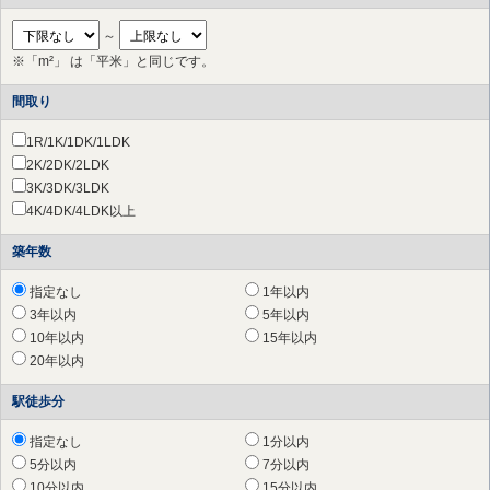
横浜市 戸塚区
（4件）
横浜市 港南区
～
（1件）
横浜市 旭区
（30件）
※「m²」 は「平米」と同じです。
横浜市 緑区
（43件）
間取り
横浜市 瀬谷区
（45件）
横浜市 栄区
（1件）
1R/1K/1DK/1LDK
横浜市 青葉区
（105件）
2K/2DK/2LDK
横浜市 都筑区
（41件）
3K/3DK/3LDK
川崎市 川崎区
（3件）
4K/4DK/4LDK以上
川崎市 幸区
（2件）
川崎市 中原区
（15件）
築年数
川崎市 高津区
（28件）
川崎市 多摩区
（47件）
指定なし
1年以内
川崎市 宮前区
（68件）
3年以内
5年以内
川崎市 麻生区
（88件）
10年以内
15年以内
相模原市 緑区
（72件）
20年以内
相模原市 中央区
（195件）
駅徒歩分
相模原市 南区
（183件）
平塚市
（5件）
指定なし
1分以内
鎌倉市
（2件）
5分以内
7分以内
藤沢市
（22件）
10分以内
15分以内