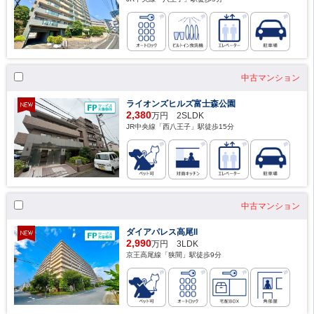
中古マンション
ライオンズヒルズ富士森公園
2,380
万円 2SLDK
JR中央線「西八王子」駅徒歩15分
中古マンション
ダイアパレス高尾ll
2,990
万円 3LDK
京王高尾線「狭間」駅徒歩9分