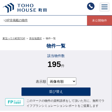
HP非掲載の物件
未公開物件
東宝ハウス町田TOP
＞
所在地選択
＞
物件一覧
物件一覧
該当物件数
195
件
表示順
並び替え
このマークの物件の資料請求をして頂いた方に、無料でラ
イフプランシミュレーションレポートをご提案します