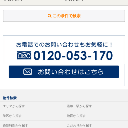
茅ヶ崎市
（7件）
厚木市
（63件）
大和市
（61件）
この条件で検索
伊勢原市
（29件）
海老名市
（60件）
座間市
（85件）
綾瀬市
（55件）
高座郡 寒川町
（3件）
物件検索
エリアから探す
沿線・駅から探す
学区から探す
地図から探す
通勤時間から探す
こだわりから探す