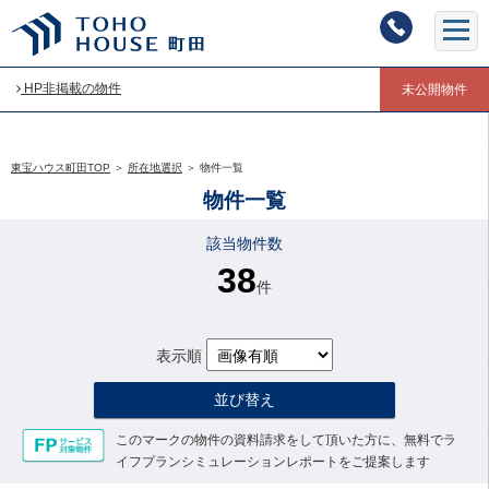
HP非掲載の物件
未公開物件
東宝ハウス町田TOP
＞
所在地選択
＞
物件一覧
物件一覧
該当物件数
38
件
表示順
並び替え
このマークの物件の資料請求をして頂いた方に、無料でラ
イフプランシミュレーションレポートをご提案します