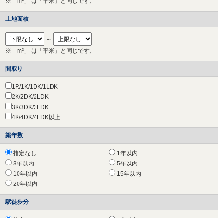
※「m²」 は「平米」と同じです。
横浜市 旭区
（26件）
土地面積
横浜市 緑区
（28件）
横浜市 瀬谷区
（38件）
横浜市 栄区
（1件）
～
横浜市 青葉区
（68件）
※「m²」 は「平米」と同じです。
横浜市 都筑区
（26件）
間取り
川崎市 中原区
（4件）
川崎市 高津区
（7件）
1R/1K/1DK/1LDK
川崎市 多摩区
（24件）
2K/2DK/2LDK
川崎市 宮前区
（37件）
3K/3DK/3LDK
川崎市 麻生区
（67件）
4K/4DK/4LDK以上
相模原市 緑区
（54件）
相模原市 中央区
（154件）
築年数
相模原市 南区
（143件）
平塚市
（4件）
指定なし
1年以内
鎌倉市
（1件）
3年以内
5年以内
藤沢市
（16件）
10年以内
15年以内
茅ヶ崎市
（7件）
20年以内
厚木市
（43件）
駅徒歩分
大和市
（43件）
伊勢原市
（22件）