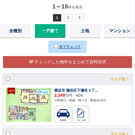
1～15
件を表示
1
2
3
全種別
一戸建て
土地
マンション
全てチェック
チェックした物件をまとめて資料請求
中古戸建て
横浜市 瀬谷区下瀬谷３丁...
2,249
万円 4DK
小田急江ノ島線「桜ヶ丘」駅徒歩20分
中古戸建て