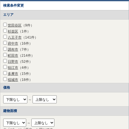
検索条件変更
エリア
世田谷区
（9件）
杉並区
（1件）
八王子市
（141件）
府中市
（16件）
調布市
（7件）
町田市
（214件）
日野市
（52件）
狛江市
（4件）
多摩市
（15件）
稲城市
（18件）
横浜市 鶴見区
（3件）
価格
横浜市 神奈川区
（3件）
横浜市 西区
（1件）
～
横浜市 中区
（1件）
横浜市 保土ケ谷区
（10件）
建物面積
横浜市 港北区
（26件）
横浜市 戸塚区
（1件）
～
横浜市 港南区
（1件）