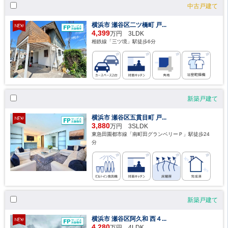
中古戸建て
横浜市 瀬谷区二ツ橋町 戸...
4,399
万円 3LDK
相鉄線「三ツ境」駅徒歩6分
新築戸建て
横浜市 瀬谷区五貫目町 戸...
3,880
万円 3SLDK
東急田園都市線「南町田グランベリーＰ」駅徒歩24
分
新築戸建て
横浜市 瀬谷区阿久和 西４...
4,280
万円 4LDK