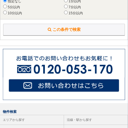
指定なし
1分以内
海老名市
（36件）
5分以内
7分以内
座間市
（73件）
10分以内
15分以内
綾瀬市
（38件）
高座郡 寒川町
（3件）
この条件で検索
物件検索
エリアから探す
沿線・駅から探す