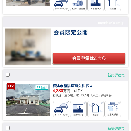
新築戸建て
横浜市 瀬谷区阿久和 西４...
4,380
万円 4LDK
相鉄線「三ツ境」駅バス9分「原店」停歩6分
新築戸建て