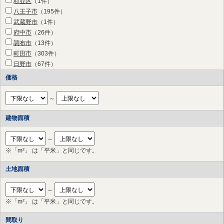
杉並区
（1件）
八王子市
（195件）
武蔵野市
（1件）
府中市
（26件）
調布市
（13件）
町田市
（303件）
日野市
（67件）
狛江市
（7件）
価格
多摩市
（29件）
稲城市
（31件）
～
横浜市 鶴見区
（8件）
横浜市 神奈川区
（17件）
建物面積
横浜市 西区
（7件）
横浜市 中区
（6件）
～
横浜市 南区
（2件）
※「m²」 は「平米」と同じです。
横浜市 保土ケ谷区
（14件）
土地面積
横浜市 港北区
（50件）
横浜市 戸塚区
（4件）
横浜市 港南区
～
（1件）
横浜市 旭区
（30件）
※「m²」 は「平米」と同じです。
横浜市 緑区
（43件）
間取り
横浜市 瀬谷区
（45件）