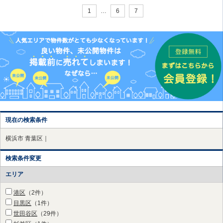
1
…
6
7
現在の検索条件
横浜市 青葉区｜
検索条件変更
エリア
港区
（2件）
目黒区
（1件）
世田谷区
（29件）