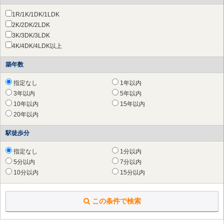
横浜市 栄区
（1件）
1R/1K/1DK/1LDK
横浜市 青葉区
（105件）
2K/2DK/2LDK
横浜市 都筑区
（41件）
3K/3DK/3LDK
川崎市 川崎区
（3件）
4K/4DK/4LDK以上
川崎市 幸区
（2件）
川崎市 中原区
（15件）
築年数
川崎市 高津区
（27件）
川崎市 多摩区
（47件）
指定なし
1年以内
川崎市 宮前区
（68件）
3年以内
5年以内
川崎市 麻生区
（88件）
10年以内
15年以内
相模原市 緑区
（72件）
20年以内
相模原市 中央区
（195件）
駅徒歩分
相模原市 南区
（183件）
平塚市
（5件）
指定なし
1分以内
鎌倉市
（2件）
5分以内
7分以内
藤沢市
（22件）
10分以内
15分以内
茅ヶ崎市
（7件）
厚木市
（63件）
大和市
（61件）
この条件で検索
伊勢原市
（29件）
海老名市
（60件）