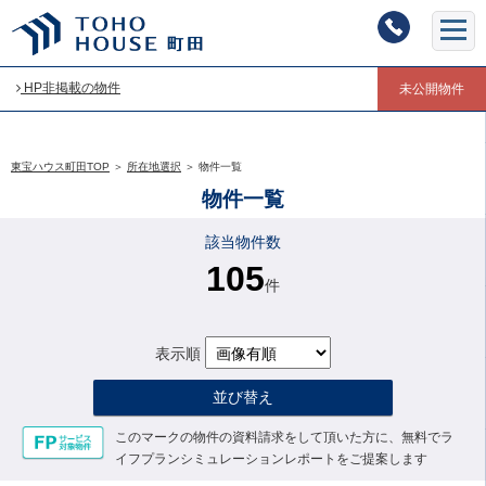
HP非掲載の物件
未公開物件
東宝ハウス町田TOP
＞
所在地選択
＞
物件一覧
物件一覧
該当物件数
105
件
表示順
並び替え
このマークの物件の資料請求をして頂いた方に、無料でラ
イフプランシミュレーションレポートをご提案します