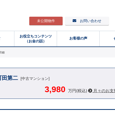
未公開物件
お問い合わせ
お役立ちコンテンツ
索
お客様の声
（お金の話）
詳細
町田第二
[中古マンション]
3,980
万円(税込)
月々のお支