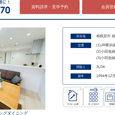
資料請求・見学予約
会員登
相模原市 
所在地
(1)JR横
交通
(2)小田急
(3)小田急
3LDK
間取り
1994年12
築年
ングダイニング