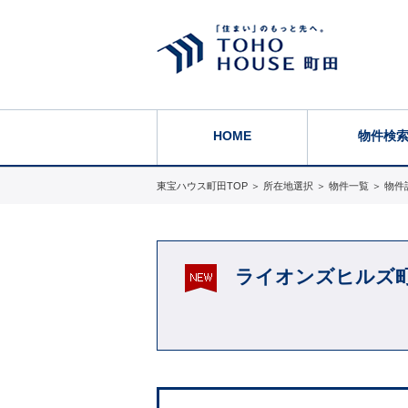
HOME
物件検
東宝ハウス町田TOP
＞
所在地選択
＞
物件一覧
＞
物件
ライオンズヒルズ