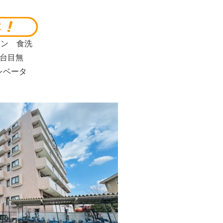
チン 食洗
台目無
レベータ