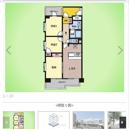
1
/
10
○間取り図○