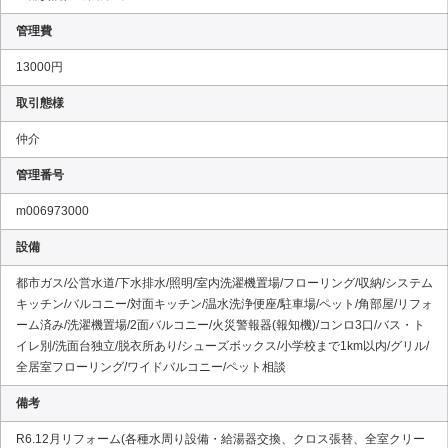
管理費
13000円
取引態様
仲介
管理番号
m006973000
設備
都市ガス/公営水道/下水排水/照明/室内洗濯機置場/フローリング/収納/システム
キッチン/バルコニー/対面キッチン/温水洗浄便座/駐車場/ペット/角部屋/リフォ
ーム済み/洗濯機置場/2面バルコニー/火災警報器(報知機)/コンロ3口/バス・ト
イレ別/洗面台独立/脱衣所あり/シューズボックス/小学校まで1km以内/グリル/
全居室フローリング/ワイドバルコニー/ペット相談
備考
R6.12月リフォーム(各種水周り設備・給湯器交換、クロス張替、全室クリー