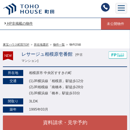
HP非掲載の物件
未公開物件
東宝ハウス町田TOP
＞
所在地選択
＞
物件一覧
＞
物件詳細
レサージュ相模原壱番館
[中古
マンション]
所在地
相模原市 中央区すすきの町
交通
(1)JR横浜線「相模原」駅徒歩12分
(2)JR相模線「南橋本」駅徒歩28分
(3)JR横浜線「橋本」駅徒歩33分
間取り
3LDK
築年
1995年03月
資料請求・見学予約