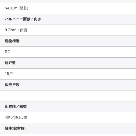
54.31m²(壁芯)
バルコニー面積／向き
9.72m²／南西
建物構造
RC
総戸数
15戸
販売戸数
-
所在階／階数
4階／地上5階
駐車場(空数)