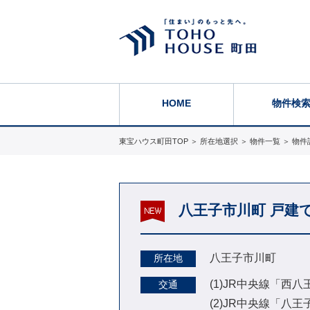
HOME
物件検
東宝ハウス町田TOP
＞
所在地選択
＞
物件一覧
＞
物件
八王子市川町 戸建
八王子市川町
所在地
(1)JR中央線「西
交通
(2)JR中央線「八