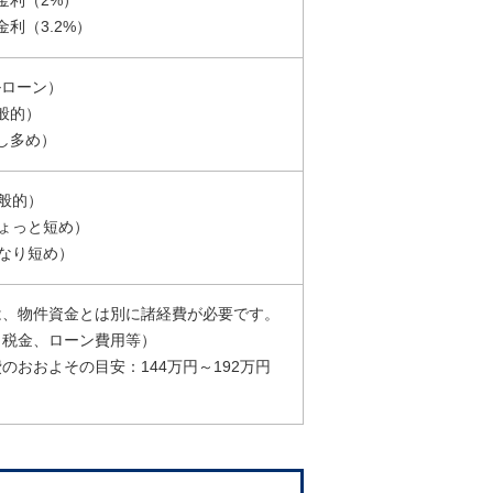
金利（2%）
利（3.2%）
ルローン）
一般的）
少し多め）
一般的）
ちょっと短め）
かなり短め）
は、物件資金とは別に諸経費が必要です。
、税金、ローン費用等）
のおおよその目安：144万円～192万円