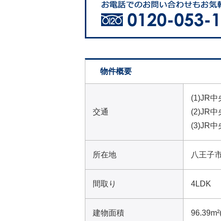
物件概要
(1)J
交通
(2)J
(3)J
所在地
八王子
間取り
4LDK
建物面積
96.39m