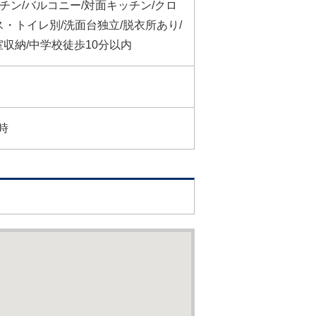
ッチン/バルコニー/対面キッチン/クロ
ス・トイレ別/洗面台独立/脱衣所あり/
室収納/中学校徒歩10分以内
時