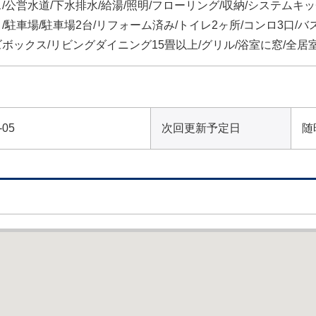
/公営水道/下水排水/給湯/照明/フローリング/収納/システムキ
/駐車場/駐車場2台/リフォーム済み/トイレ2ヶ所/コンロ3口/バ
ボックス/リビングダイニング15畳以上/グリル/浴室に窓/全居
-05
次回更新予定日
随