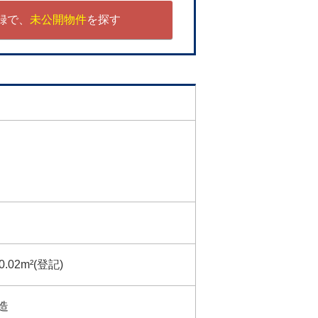
録で、
未公開物件
を探す
0.02m²(登記)
造