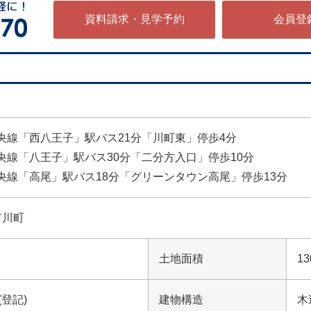
資料請求・見学予約
会員登
R中央線「西八王子」駅バス21分「川町東」停歩4分
R中央線「八王子」駅バス30分「二分方入口」停歩10分
R中央線「高尾」駅バス18分「グリーンタウン高尾」停歩13分
市川町
土地面積
13
²(登記)
建物構造
木