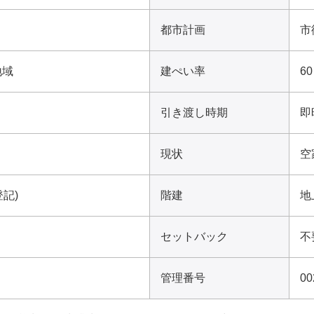
都市計画
市
地域
建ぺい率
6
引き渡し時期
即
現状
空
登記)
階建
地
セットバック
不
管理番号
00