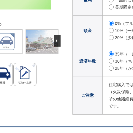
金利
一般的な
長期固定金
0%（フ
○
頭金
10%（
20%（
35年（
返済年数
30年（
25年（
住宅購入で
（火災保険
ご注意
その他諸経費
です。