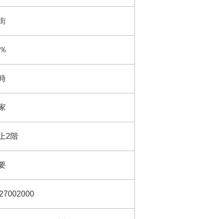
街
0％
時
家
上2階
要
27002000