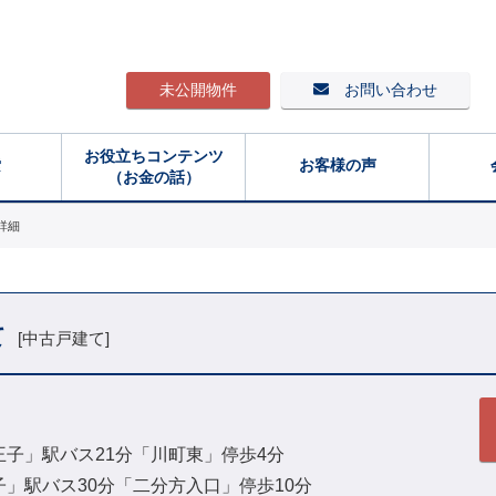
未公開物件
お問い合わせ
お役立ちコンテンツ
索
お客様の声
（お金の話）
詳細
て
[中古戸建て]
八王子」駅バス21分「川町東」停歩4分
王子」駅バス30分「二分方入口」停歩10分