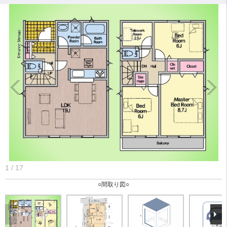
1
/
17
○間取り図○