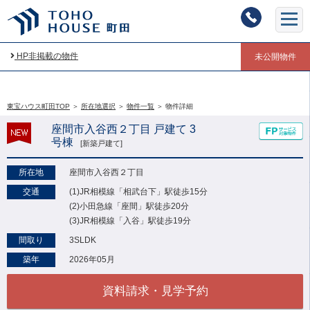
HP非掲載の物件
未公開物件
東宝ハウス町田TOP
＞
所在地選択
＞
物件一覧
＞
物件詳細
座間市入谷西２丁目 戸建て 3
号棟
[新築戸建て]
所在地
座間市入谷西２丁目
交通
(1)JR相模線「相武台下」駅徒歩15分
(2)小田急線「座間」駅徒歩20分
(3)JR相模線「入谷」駅徒歩19分
間取り
3SLDK
築年
2026年05月
資料請求・見学予約