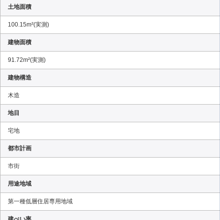
土地面積
100.15m²(実測)
建物面積
91.72m²(実測)
建物構造
木造
地目
宅地
都市計画
市街
用途地域
第一種低層住居専用地域
建ぺい率