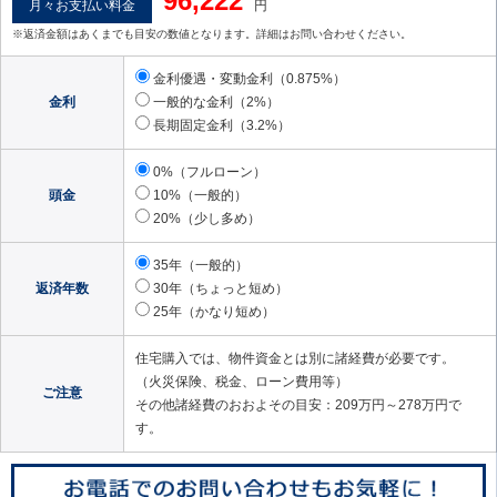
96,222
月々お支払い料金
円
※返済金額はあくまでも目安の数値となります。詳細はお問い合わせください。
金利優遇・変動金利（0.875%）
金利
一般的な金利（2%）
長期固定金利（3.2%）
0%（フルローン）
頭金
10%（一般的）
20%（少し多め）
35年（一般的）
返済年数
30年（ちょっと短め）
25年（かなり短め）
住宅購入では、物件資金とは別に諸経費が必要です。
（火災保険、税金、ローン費用等）
ご注意
その他諸経費のおおよその目安：209万円～278万円で
す。