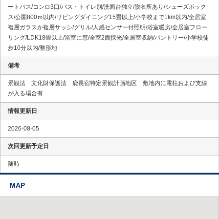
ートバス/コンロ3口/バス・トイレ別/洗面台独立/脱衣所あり/シューズボック
ス/公園800ｍ以内/リビングダイニング15畳以上/小学校まで1km以内/全居室
複層ガラスか複層サッシ/グリル/人感センサー付照明/浴室暖房/全居室フロー
リング/LDK18畳以上/浴室に窓/全室2面採光/全居室収納/パントリー/小学校徒
歩10分以内/整形地
備考
景観法 文化財保護法 鹿長宿特定景観計画地区 敷地内に電柱および支線
が入る場合有
情報更新日
2026-08-05
次回更新予定日
随時
MAP