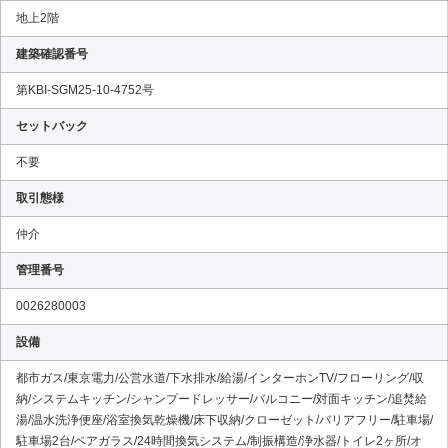
地上2階
建築確認番号
第KBI-SGM25-10-4752号
セットバック
不要
取引態様
仲介
管理番号
0026280003
設備
都市ガス/東京電力/公営水道/下水排水/給湯/インターホンTV/フローリング/収
納/システムキッチン/シャンプードレッサー/バルコニー/対面キッチン/追焚給
湯/温水洗浄便座/浴室換気乾燥機/床下収納/クローゼット/バリアフリー/駐車場/
駐車場2台/ペアガラス/24時間換気システム/制振構造/浄水器/トイレ2ヶ所/オ