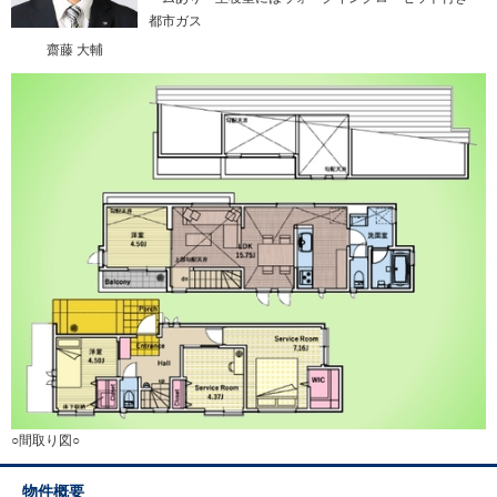
都市ガス
齋藤 大輔
○間取り図○
物件概要