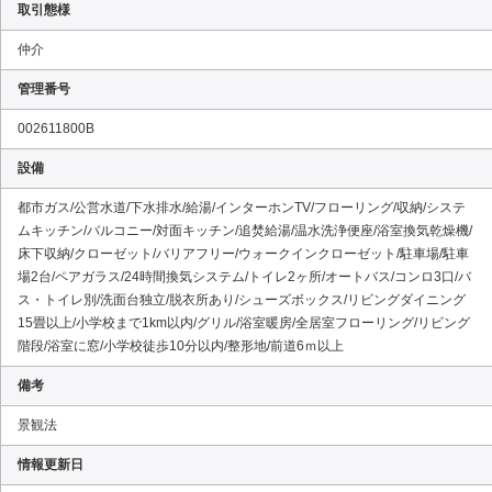
取引態様
仲介
管理番号
002611800B
設備
都市ガス/公営水道/下水排水/給湯/インターホンTV/フローリング/収納/システ
ムキッチン/バルコニー/対面キッチン/追焚給湯/温水洗浄便座/浴室換気乾燥機/
床下収納/クローゼット/バリアフリー/ウォークインクローゼット/駐車場/駐車
場2台/ペアガラス/24時間換気システム/トイレ2ヶ所/オートバス/コンロ3口/バ
ス・トイレ別/洗面台独立/脱衣所あり/シューズボックス/リビングダイニング
15畳以上/小学校まで1km以内/グリル/浴室暖房/全居室フローリング/リビング
階段/浴室に窓/小学校徒歩10分以内/整形地/前道6ｍ以上
備考
景観法
情報更新日