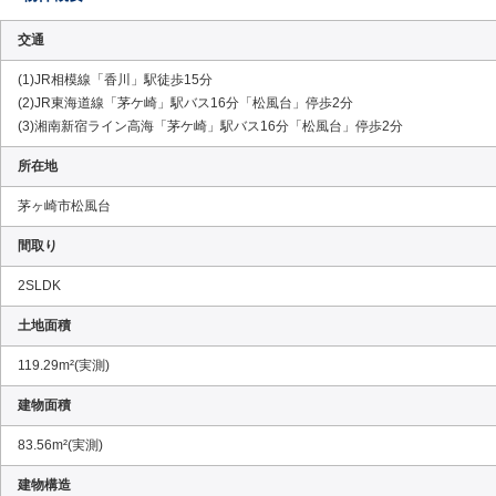
交通
(1)JR相模線「香川」駅徒歩15分
(2)JR東海道線「茅ケ崎」駅バス16分「松風台」停歩2分
(3)湘南新宿ライン高海「茅ケ崎」駅バス16分「松風台」停歩2分
所在地
茅ヶ崎市松風台
間取り
2SLDK
土地面積
119.29m²(実測)
建物面積
83.56m²(実測)
建物構造