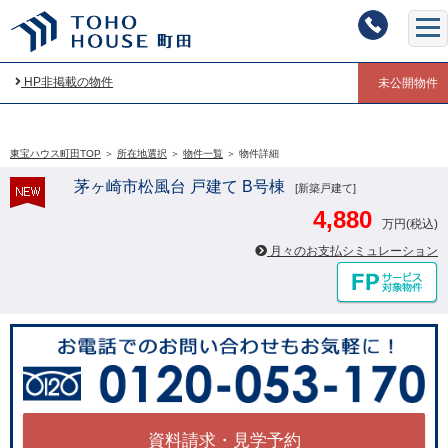
HP非掲載の物件
未公開物件
東宝ハウス町田TOP
＞
所在地選択
＞
物件一覧
＞
物件詳細
茅ヶ崎市松風台 戸建て B号棟
[新築戸建て]
4,880
万円(税込)
月々のお支払シミュレーション
資料請求・見学予約