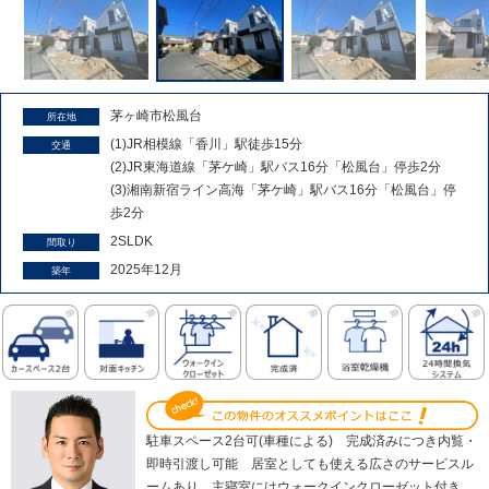
茅ヶ崎市松風台
所在地
(1)JR相模線「香川」駅徒歩15分
交通
(2)JR東海道線「茅ケ崎」駅バス16分「松風台」停歩2分
(3)湘南新宿ライン高海「茅ケ崎」駅バス16分「松風台」停
歩2分
2SLDK
間取り
2025年12月
築年
駐車スペース2台可(車種による) 完成済みにつき内覧・
即時引渡し可能 居室としても使える広さのサービスル
ームあり 主寝室にはウォークインクローゼット付き