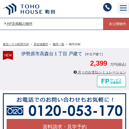
HP非掲載の物件
未公開物件
東宝ハウス町田TOP
＞
所在地選択
＞
物件一覧
＞
物件詳細
伊勢原市高森台１丁目 戸建て
[中古戸建て]
2,399
万円(税込)
月々のお支払シミュレーション
資料請求・見学予約