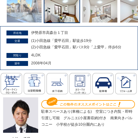
伊勢原市高森台１丁目
所在地
(1)小田急線「愛甲石田」駅徒歩19分
交通
(2)小田急線「愛甲石田」駅バス9分「上愛甲」停歩6分
4LDK
間取り
2008年04月
築年
駐車スペースあり(車種による) 空室につき内覧・即時
引渡し可能 グルニエ(小屋裏収納)付き 南東向きバル
コニー 小学校が徒歩10分圏内にあり