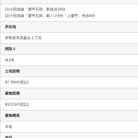
(1)小田急線「愛甲石田」駅徒歩19分
(2)小田急線「愛甲石田」駅バス9分「上愛甲」停歩6分
所在地
伊勢原市高森台１丁目
間取り
4LDK
土地面積
97.78m²(登記)
建物面積
93.57m²(登記)
建物構造
木造
地目