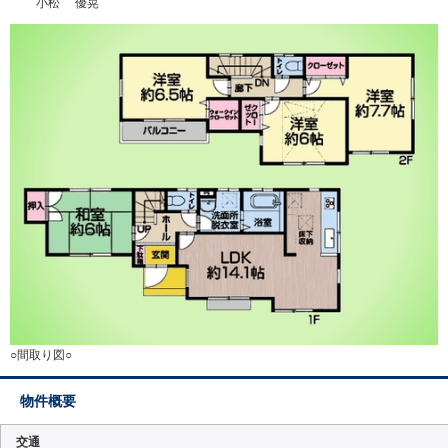
小松 優晃
○間取り図○
物件概要
交通