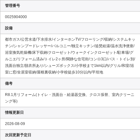
管理番号
0025904000
設備
都市ガス/公営水道/下水排水/インターホンTV/フローリング/収納/システムキッ
チン/シャンプードレッサー/バルコニー/独立キッチン/追焚給湯/温水洗浄便座/
浴室換気乾燥機/床下収納/クローゼット/ウォークインクローゼット/駐車場/グ
ルニエ/リフォーム済み/トイレ2ヶ所/閑静な住宅街/コンロ3口/バス・トイレ別/
洗面台独立/脱衣所あり/シューズボックス/小学校まで1km以内/グリル/和室/浴
室に窓/全居室収納/屋根裏収納/小学校徒歩10分以内/平坦地
備考
R8.1月リフォーム(トイレ・洗面台・給湯器交換、クロス張替、室内クリーニ
ング等)
情報更新日
2026-08-09
次回更新予定日