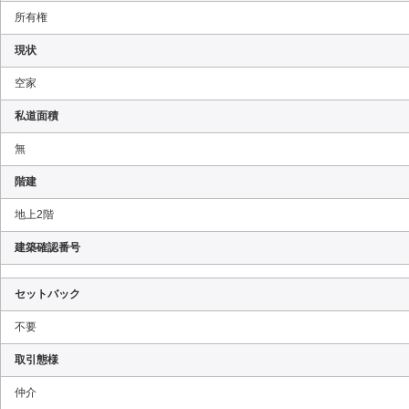
所有権
現状
空家
私道面積
無
階建
地上2階
建築確認番号
セットバック
不要
取引態様
仲介