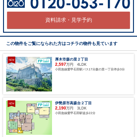
資料請求・見学予約
この物件をご覧になられた方はコチラの物件も見ています
厚木市森の里２丁目
2,597
万円 4LDK
小田急線愛甲石田駅バス17分森の里一丁目停歩3分
伊勢原市高森台２丁目
2,190
万円 3LDK
小田急線愛甲石田駅徒歩22分